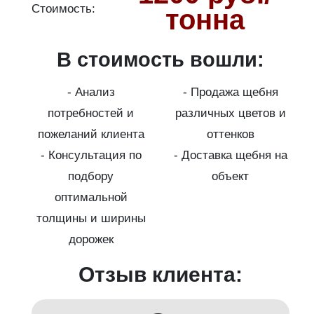
Стоимость:
С
тонна
В стоимость вошли:
о
- Анализ
- Продажа щебня
потребностей и
различных цветов и
пожеланий клиента
оттенков
- Консультация по
- Доставка щебня на
подбору
объект
на
оптимальной
толщины и ширины
дорожек
с
Отзыв клиента: